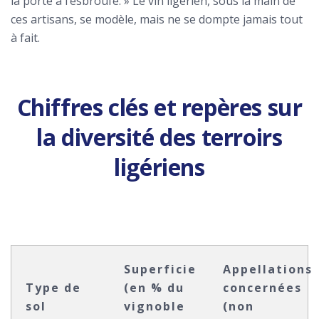
la porte à l’esbroufe. » Le vin ligérien, sous la main de
ces artisans, se modèle, mais ne se dompte jamais tout
à fait.
Chiffres clés et repères sur
la diversité des terroirs
ligériens
Superficie
Appellations
Type de
(en % du
concernées
sol
vignoble
(non