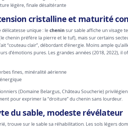
ucture légère, finale désaltérante
 tension cristalline et maturité c
délicatesse unique : le
chenin
sur sable affiche un visage te
le chenin préfère la pierre et le tuf), mais sur certains se
ait “couteau clair”, débordant d’énergie. Moins ample qu’aill
heurs d’émotions pures. Les grandes années (2018, 2022), il o
rbes fines, minéralité aérienne
, énergique
onniers (Domaine Belargus, Château Soucherie) privilégien
ment pour exprimer la “droiture” du chenin sans lourdeur.
lyte du sable, modeste révélateur
ié, trouve sur le sable sa réhabilitation. Les sols légers d