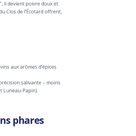
, il devient poivre doux et
u Clos de l’Écotard offrent,
s vins aux arômes d’épices
précision salivante – moins
et Luneau-Papin).
rons phares