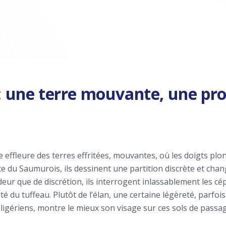
e : une terre mouvante, une pr
 effleure des terres effritées, mouvantes, où les doigts plon
nte du Saumurois, ils dessinent une partition discrète et cha
deur que de discrétion, ils interrogent inlassablement les cépag
ité du tuffeau. Plutôt de l’élan, une certaine légèreté, parf
s ligériens, montre le mieux son visage sur ces sols de passa