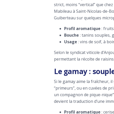
strict, moins “vertical” que chez 
Mabileau à Saint-Nicolas-de-Bou
Guiberteau sur quelques micropa
Profil aromatique
: fruit
Bouche
: tanins souples, 
Usage
: vins de soif, à b
Selon le syndicat viticole d’Anj
permettant la récolte de raisin
Le gamay : souples
Si le gamay aime la fraîcheur, i
“primeurs”, ou en cuvées de pri
un compagnon de pique-nique”, 
devient la traduction d’une imm
Profil aromatique
: ceris