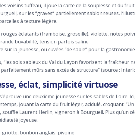
les voisins tuffeau, il joue la carte de la souplesse et du fruit
rgueil, sur les “graves” partiellement sablonneuses, l’ill
rcelles à texture légère.
s rouges éclatants (framboise, groseille), violette, notes poi
grande buvabilité, tension parfois saline
oire sur la jeunesse, ou cuvées “de sable” pour la gastronomi
ou, “les sols sableux du Val du Layon favorisent la fraîcheur n
s parfaitement mûrs sans excès de structure” (source :
Interl
se, éclat, simplicité virtuose
l s’éprouve une deuxième jeunesse sur les sables de Loire. Ici
ntemps, jouant la carte du fruit léger, acidulé, croquant. “U
souffle Laurent Herlin, vigneron à Bourgueil. Plus qu’un 
édiateté joyeuse.
e griotte, bonbon anglais, pivoine