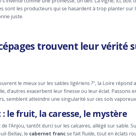
l s’invente comme une promesse, un défi. La vigne, ici, doit t
s sont les producteurs qui se hasardent à trop planter sur le
onne juste.
 cépages trouvent leur vérité su
uvrent le mieux sur les sables ligériens ?”, la Loire répond 
lle, d’autres exacerbent leur finesse ou leur éclat. Passons e
s, semblent atteindre une singularité sur ces sols vaporeux
: le fruit, la caresse, le mystère
e l’Anjou, tantôt durci sur les calcaires, allégé sur sable. S
il-Bellay, le
cabernet franc
se fait fluide, tout en éclats 