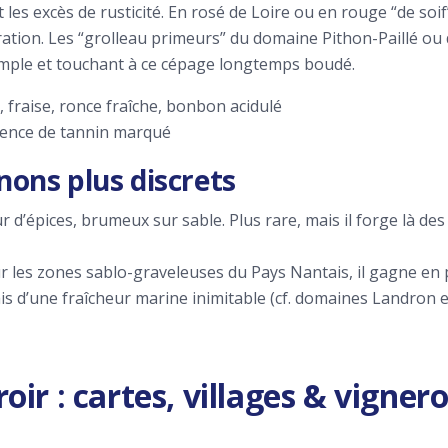
 les excès de rusticité. En rosé de Loire ou en rouge “de soif”
ration. Les “grolleau primeurs” du domaine Pithon-Paillé ou d
imple et touchant à ce cépage longtemps boudé.
, fraise, ronce fraîche, bonbon acidulé
bsence de tannin marqué
ons plus discrets
r d’épices, brumeux sur sable. Plus rare, mais il forge là de
ur les zones sablo-graveleuses du Pays Nantais, il gagne en 
is d’une fraîcheur marine inimitable (cf. domaines Landron 
oir : cartes, villages & vigne