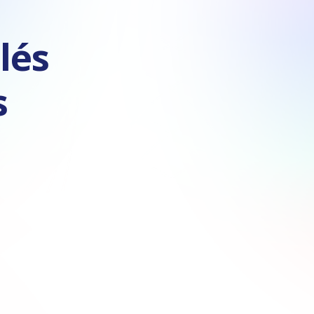
lés
s