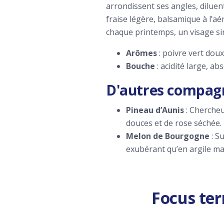
arrondissent ses angles, diluent
fraise légère, balsamique à l’aé
chaque printemps, un visage s
Arômes
: poivre vert doux
Bouche
: acidité large, a
D'autres compagn
Pineau d’Aunis
: Chercheu
douces et de rose séchée.
Melon de Bourgogne
: S
exubérant qu’en argile ma
Focus terr