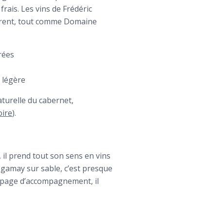
 frais. Les vins de Frédéric
ustrent, tout comme Domaine
vrées
e légère
aturelle du cabernet,
oire
).
, il prend tout son sens en vins
n gamay sur sable, c’est presque
cépage d’accompagnement, il